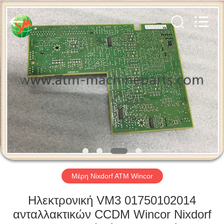
2026
GSM
International
Trade
Co.,Ltd..
All
Rights
Reserved.
ΣΠΊΤΙ
ΠΡΟΪΌΝΤΑ
ΠΕΡΊΠΟΥ
ΕΜΕΊΣ
ΓΎΡΟΣ
ΕΡΓΟΣΤΑΣΊΩΝ
Μέρη Nixdorf ATM Wincor
Ηλεκτρονική VM3 01750102014
ΠΟΙΟΤΙΚΌΣ
ανταλλακτικών CCDM Wincor Nixdorf