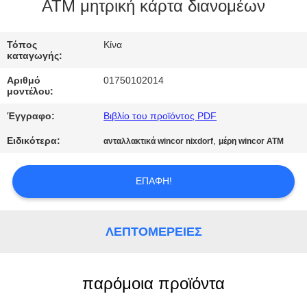
ΈΛΕΓΧΟΣ
ATM μητρική κάρτα διανομέων
ΜΑΣ
Τόπος
Κίνα
καταγωγής:
ΕΛΆΤΕ
Αριθμό
01750102014
ΣΕ
μοντέλου:
ΕΠΑΦΉ
Έγγραφο:
Βιβλίο του προϊόντος PDF
ΜΕ
Ειδικότερα:
,
ανταλλακτικά wincor nixdorf
μέρη wincor ATM
ΕΙΔΉΣΕΙΣ
ΕΠΑΦΉ!
ΖΗΤΉΣΤΕ
ΛΕΠΤΟΜΈΡΕΙΕΣ
ΈΝΑ
ΑΠΌΣΠΑΣΜΑ
παρόμοια προϊόντα