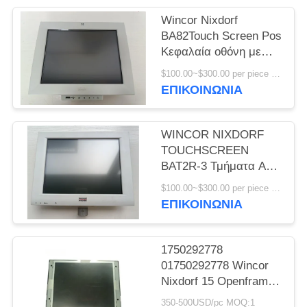
SITEMAP
Wincor Nixdorf
BA82Touch Screen Pos
PRIVACY
Κεφαλαία οθόνη με
υψηλής ποιότητας
POLICY
$100.00~$300.00 per piece MOQ:1
ΕΠΙΚΟΙΝΩΝΊΑ
WINCOR NIXDORF
TOUCHSCREEN
BAT2R-3 Τμήματα ΑΤΜ
με οθόνη οθόνης
$100.00~$300.00 per piece MOQ:1
ΕΠΙΚΟΙΝΩΝΊΑ
1750292778
01750292778 Wincor
Nixdorf 15 Openframe
High Bright Display
350-500USD/pc MOQ:1