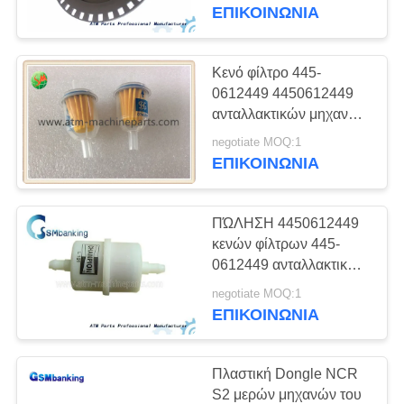
ΈΛΕΓΧΟΣ
ATM τροχαλιών
ΕΠΙΚΟΙΝΩΝΊΑ
ΜΑΣ
Κενό φίλτρο 445-
ΕΛΆΤΕ
0612449 4450612449
ανταλλακτικών μηχανών
ΣΕ
NCR ATM
negotiate MOQ:1
ΕΠΑΦΉ
ΕΠΙΚΟΙΝΩΝΊΑ
ΜΕ
ΠΏΛΗΣΗ 4450612449
ΕΙΔΉΣΕΙΣ
κενών φίλτρων 445-
0612449 ανταλλακτικών
μηχανών NCR ATM
ΖΗΤΉΣΤΕ
negotiate MOQ:1
ΚΑΥΤΉ
ΕΠΙΚΟΙΝΩΝΊΑ
ΈΝΑ
ΑΠΌΣΠΑΣΜΑ
Πλαστική Dongle NCR
S2 μερών μηχανών του