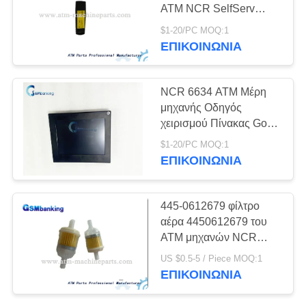
SITEMAP
ATM NCR SelfServ
6622 Personas Ukey
$1-20/PC MOQ:1
βασικό σκληρό πιάτο
PRIVACY
ΕΠΙΚΟΙΝΩΝΊΑ
γραφείων USB 6622E
POLICY
ATM
NCR 6634 ATM Μέρη
μηχανής Οδηγός
χειρισμού Πίνακας Gop
S8 ATM Εμφάνιση
$1-20/PC MOQ:1
0090025942
ΕΠΙΚΟΙΝΩΝΊΑ
445-0612679 φίλτρο
αέρα 4450612679 του
ATM μηχανών NCR
μερών
US $0.5-5 / Piece MOQ:1
ΕΠΙΚΟΙΝΩΝΊΑ