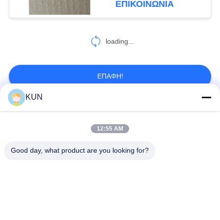
ΕΠΙΚΟΙΝΩΝΊΑ
loading...
ΕΠΑΦΉ!
KUN
Λαϊκή κατηγορία
Όλα
12:55 AM
μέρη μηχανών του
Good day, what product are you looking for?
Μέρη NCR ATM
ATM
Μέρη Nixdorf ATM
Μέρη Diebold ATM
Wincor