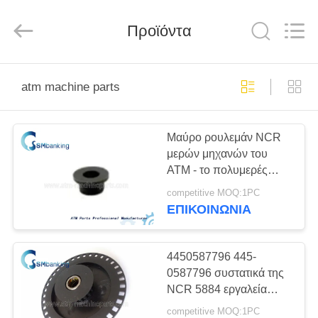
2026
GSM
International
Trade
Προϊόντα
Co.,Ltd..
All
Rights
Reserved.
ΣΠΊΤΙ
atm machine parts
ΠΡΟΪΌΝΤΑ
Μαύρο ρουλεμάν NCR
μερών μηχανών του
ΠΕΡΊΠΟΥ
ATM - το πολυμερές
ΕΜΕΊΣ
σώμα έβαλε φλάντζα σε
competitive MOQ:1PC
445-0664856
ΕΠΙΚΟΙΝΩΝΊΑ
4450664856
ΓΎΡΟΣ
ΕΡΓΟΣΤΑΣΊΩΝ
4450587796 445-
0587796 συστατικά της
NCR 5884 εργαλεία
ΠΟΙΟΤΙΚΌΣ
48T/18T μηχανών του
competitive MOQ:1PC