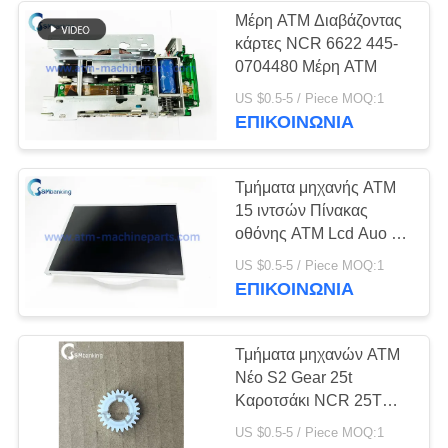
Μέρη ΑΤΜ Διαβάζοντας
κάρτες NCR 6622 445-
0704480 Μέρη ΑΤΜ
US $0.5-5 / Piece MOQ:1
ΕΠΙΚΟΙΝΩΝΊΑ
Τμήματα μηχανής ΑΤΜ
15 ιντσών Πίνακας
οθόνης ΑΤΜ Lcd Auo 15
G150XG03
US $0.5-5 / Piece MOQ:1
ΕΠΙΚΟΙΝΩΝΊΑ
Τμήματα μηχανών ATM
Νέο S2 Gear 25t
Καροτσάκι NCR 25T
Gear ATM εξαρτήματα
US $0.5-5 / Piece MOQ:1
υλικού