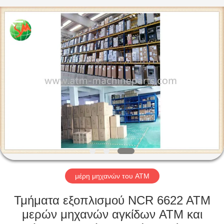
2025
GSM
International
Trade
Co.,Ltd..
All
Rights
Reserved.
ΣΠΊΤΙ
ΠΡΟΪΌΝΤΑ
ΠΕΡΊΠΟΥ
ΕΜΕΊΣ
ΓΎΡΟΣ
ΕΡΓΟΣΤΑΣΊΩΝ
μέρη μηχανών του ATM
Τμήματα εξοπλισμού NCR 6622 ATM
ΠΟΙΟΤΙΚΌΣ
μερών μηχανών αγκίδων ATM και