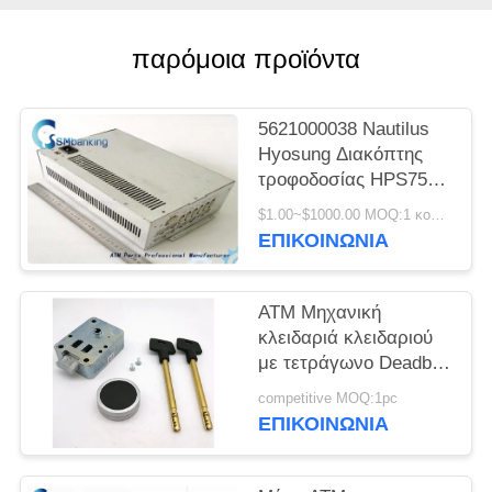
SITEMAP
παρόμοια προϊόντα
PRIVACY
POLICY
5621000038 Nautilus
Hyosung Διακόπτης
τροφοδοσίας HPS750-
BATMIC ATM
$1.00~$1000.00 MOQ:1 κομμάτι
ΕΠΙΚΟΙΝΩΝΊΑ
ΑΤΜ Μηχανική
κλειδαριά κλειδαριού
με τετράγωνο Deadbolt
υψηλής ασφάλειας
competitive MOQ:1pc
ΑΤΜ μηχανή
ΕΠΙΚΟΙΝΩΝΊΑ