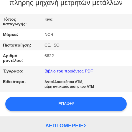
ΈΛΕΓΧΟΣ
πλήρης μηχανή μετρητών μετάλλων
ΜΑΣ
Τόπος
Κίνα
καταγωγής:
ΕΛΆΤΕ
Μάρκα:
NCR
ΣΕ
Πιστοποίηση:
CE, ISO
ΕΠΑΦΉ
Αριθμό
6622
ΜΕ
μοντέλου:
Έγγραφο:
Βιβλίο του προϊόντος PDF
ΕΙΔΉΣΕΙΣ
Ειδικότερα:
,
Ανταλλακτικά του ATM
μέρη αντικατάστασης του ATM
ΖΗΤΉΣΤΕ
ΕΠΑΦΉ!
ΈΝΑ
ΑΠΌΣΠΑΣΜΑ
ΛΕΠΤΟΜΈΡΕΙΕΣ