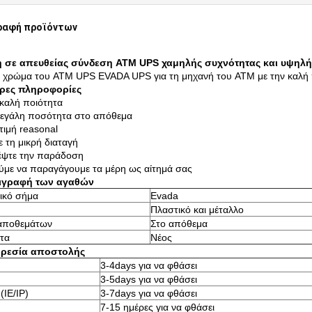
ραφή προϊόντων
 σε απευθείας σύνδεση ATM UPS χαμηλής συχνότητας και υψηλή
χρώμα του ATM UPS EVADA UPS για τη μηχανή του ATM με την καλή 
ρες πληροφορίες
 καλή ποιότητα
μεγάλη ποσότητα στο απόθεμα
 τιμή reasonal
ε τη μικρή διαταγή
έψτε την παράδοση
με να παραγάγουμε τα μέρη ως αίτημά σας
ριγραφή των αγαθών
ικό σήμα
Evada
Πλαστικό και μέταλλο
αποθεμάτων
Στο απόθεμα
τα
Νέος
ηρεσία αποστολής
3-4days για να φθάσει
3-5days για να φθάσει
(IE/IP)
3-7days για να φθάσει
7-15 ημέρες για να φθάσει