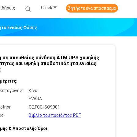
Greek
Ειδήσεις
Ζητήστε ένα απόσπασμα
τα Ενιαίας Φάσης
 σε απευθείας σύνδεση ATM UPS χαμηλής
τητας και υψηλή αποδοτικότητα ενιαίας
ς
μέρειες:
καταγωγής:
Κίνα
:
EVADA
οίηση:
CE,FCC,ISO9001
ο:
Βιβλίο του προϊόντος PDF
μής & Αποστολής Όροι: