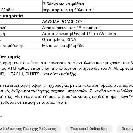
3-5days για να φθάσει
μέθοδοι
αεροπορικώς τη θάλασσα ή
λη υπηρεσία
ΑΛΥΣΊΔΑ ΡΟΛΟΓΙΟΎ
ολή
Αεροπορικώς σαφή//το σκάφος
μή
Από την ένωση/Paypal T/T το /Western
ς
Guangzhou, ΚΙΝΑ
ς παράδοσης
Μέσα σε μια εβδομάδα
ίπου εμείς
είρησή μας ειδικεύεται στον ανεφοδιασμό ανταλλακτικών μηχανών του 
του ATM καθώς επίσης και την κατάρτιση υπηρεσιών του ATM. Εμπο
, HITACHI, FUJITSU και ούτω καθεξής.
ε νέα επιχείρηση υψηλής τεχνολογίας με μια καλύτερη ομάδα συμπερι
ικό, άνθρωποι πώλησης, τεχνικοί υπηρεσιών. Συνεχίζει να συμβάλλει 
ρήστες. Με το εργοστάσιό μας, μπορούμε να σας εφοδιάσουμε η ευνοϊκό
 έρθουμε σε επαφή με οποτεδήποτε.
α:
Αδιάλειπτης Παροχής Ρεύματος
Τριφασικό Online Ups
Βιομη