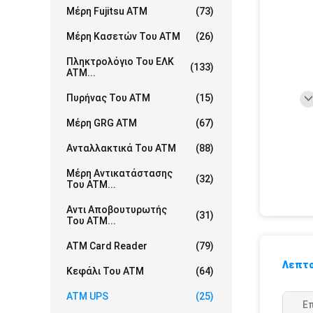
Μέρη Fujitsu ATM
(73)
Μέρη Κασετών Του ATM
(26)
Πληκτρολόγιο Του ΕΛΚ
(133)
ATM...
Πυρήνας Του ATM
(15)
Μέρη GRG ATM
(67)
Ανταλλακτικά Του ATM
(88)
Μέρη Αντικατάστασης
(32)
Του ATM...
Αντι Αποβουτυρωτής
(31)
Του ATM...
ATM Card Reader
(79)
Λεπτο
Κεφάλι Του ATM
(64)
ATM UPS
(25)
Ε