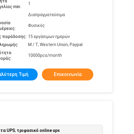
ητα
1
ελίας min:
Διαπραγματεύσιμα
υασία
Φυσικός
έρειες:
ς παράδοσης:
15 εργάσιμων ημερών
πληρωμής:
Μ / Τ, Western Union, Paypal
ότητα
10000pcs/month
οράς:
αλύτερη Τιμή
Επικοινωνία
ατα UPS
,
τριφασικό online ups