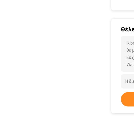
Θέλε
Ik 
θα 
Ευχ
Wac