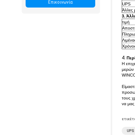
Επικοινωνία
UPS
Άλλες 
3. Άλ
τιμή
Αποστ
Πληρω
Λιμένα
Χρόνο
4.
Περ
Η επιχ
μερών 
WINCOR
Είμαστ
προσωπ
τους χ
να μας
ετικέτ
UPS 