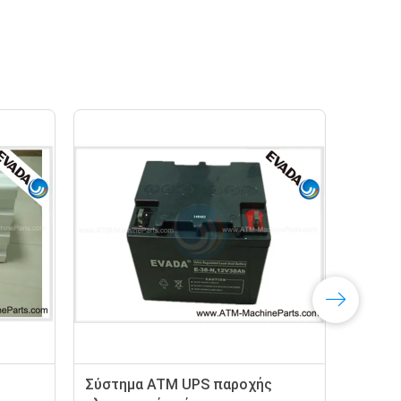
Σε απευθείας σύνδεση ATM UPS
Uninterru