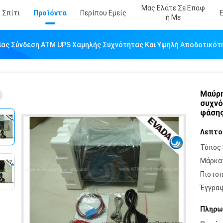
Μας Ελάτε Σε Επαφ
Σπίτι
Προϊόντα
Περίπου Εμείς
Ή Με
ίας Σύνδεση ATM UPS Χαμηλής Συχνότητας Και Υψηλή Αποδοτικότη
Μαύρη
συχνό
φάση
Λεπτο
Τόπος 
Μάρκα
Πιστοπ
Έγγραφ
Πληρω