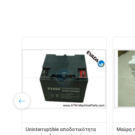
Uninterruptible παροχή
Σε απευθείας 