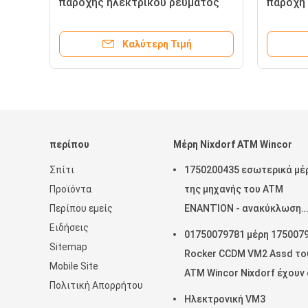
ηλεκτρικού ρεύματος ATM UPS
προστασίας β
το καθαρό κύμα ημιτόνου, που
συνεχής παροχ
προσαρμόζεται με
ρεύματος ενια
Καλύτερη Τιμή
Κα
κέντρο δεδομ
περίπου
Μέρη Nixdorf ATM Wincor
Σπίτι
1750200435 εσωτερικά μέ
Προϊόντα
της μηχανής του ATM
Περίπου εμείς
ΕΝΑΝΤΊΟΝ - ανακύκλωση
Ειδήσεις
ενότητας για Cineo 4060
01750079781 μέρη 175007
Sitemap
Rocker CCDM VM2 Assd το
Mobile Site
ATM Wincor Nixdorf έχουν
Πολιτική Απορρήτου
απόθεμα
Ηλεκτρονική VM3