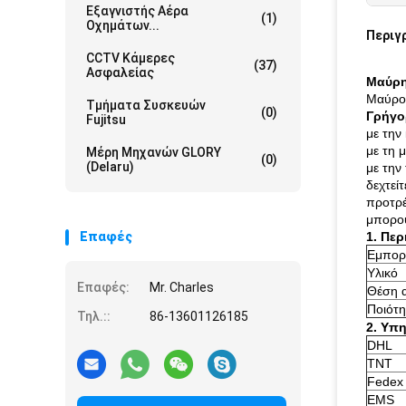
Εξαγνιστής Αέρα
(1)
Οχημάτων...
Περιγ
CCTV Κάμερες
(37)
Ασφαλείας
Μαύρη
Μαύρο 
Τμήματα Συσκευών
(0)
Γρήγο
Fujitsu
με την
με τη 
Μέρη Μηχανών GLORY
(0)
(Delaru)
με την
δεχτείτ
προτρ
μπορού
Επαφές
1. Πε
Εμπορ
Υλικό
Επαφές:
Mr. Charles
Θέση 
Ποιότη
Τηλ.::
86-13601126185
2. Υπ
DHL
TNT
Fedex 
EMS