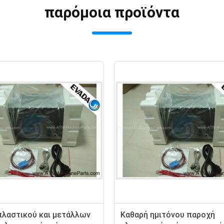
παρόμοια προϊόντα
σύνδεση UPS
Σειρά 3 φάση σε απευθείας