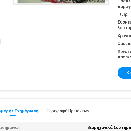
Ποσότ
παραγγ
Τιμή:
Συσκε
λεπτομ
Χρόνο
Όροι 
Δυνατ
προσφ
Κ
μερής Ενημέρωση
Περιγραφή Προϊόντων
πισημαίνω:
Βιομηχανικά Συστήμ