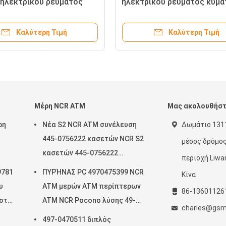
ραχυκυκλώματος
σύνδεση UPS HP για τον
ή ηλεκτρικού
υπολογιστή, 10kva - 400kva
ίας φάσης για το
λύτερη Τιμή
Καλύτερη Τιμή
ένων
Μέρη NCR ATM
Μας ακολουθήσ
ρη
Νέα S2 NCR ATM συνέλευση
Δωμάτιο 1311
445-0756222 κασετών NCR S2
μέσος δρόμος
κασετών 445-0756222
περιοχή Liwa
μηχανών 100%
9781
ΠΥΡΉΝΑΣ PC 4970475399 NCR
Κίνα
υ
ATM μερών ATM περίπτερων
86-13601126
 στο
ATM NCR Pocono λύσης 49-
charles@gsm
70475399
497-0470511 διπλός