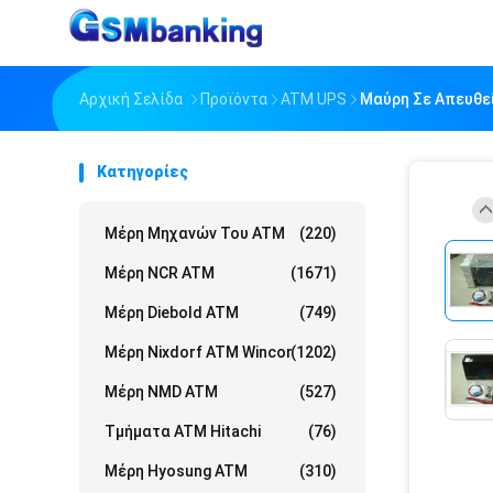
Αρχική Σελίδα
Προϊόντα
ATM UPS
Μαύρη Σε Απευθε
Κατηγορίες
Μέρη Μηχανών Του ATM
(220)
Μέρη NCR ATM
(1671)
Μέρη Diebold ATM
(749)
Μέρη Nixdorf ATM Wincor
(1202)
Μέρη NMD ATM
(527)
Τμήματα ATM Hitachi
(76)
Μέρη Hyosung ATM
(310)