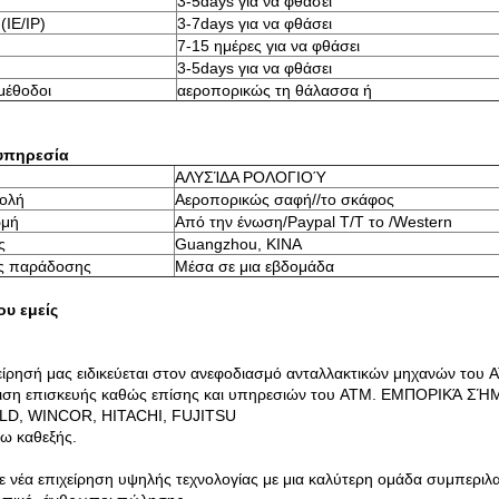
3-5days για να φθάσει
(IE/IP)
3-7days για να φθάσει
7-15 ημέρες για να φθάσει
3-5days για να φθάσει
μέθοδοι
αεροπορικώς τη θάλασσα ή
υπηρεσία
ΑΛΥΣΊΔΑ ΡΟΛΟΓΙΟΎ
ολή
Αεροπορικώς σαφή//το σκάφος
μή
Από την ένωση/Paypal T/T το /Western
ς
Guangzhou, ΚΙΝΑ
ς παράδοσης
Μέσα σε μια εβδομάδα
ου εμείς
είρησή μας ειδικεύεται στον ανεφοδιασμό ανταλλακτικών μηχανών του 
τιση επισκευής καθώς επίσης και υπηρεσιών του ATM. ΕΜΠΟΡΙΚ
LD, WINCOR, HITACHI, FUJITSU
τω καθεξής.
τε
νέα επιχείρηση υψηλής τεχνολογίας
με μια καλύτερη ομάδα συμπερι