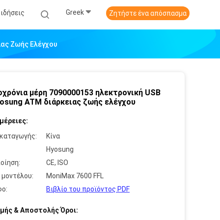
Greek
Ειδήσεις
Ζητήστε ένα απόσπασμα
ιας Ζωής Ελέγχου
χρόνια μέρη 7090000153 ηλεκτρονική USB
yosung ATM διάρκειας ζωής ελέγχου
μέρειες:
καταγωγής:
Κίνα
:
Hyosung
οίηση:
CE, ISO
 μοντέλου:
MoniMax 7600 FFL
ο:
Βιβλίο του προϊόντος PDF
μής & Αποστολής Όροι: