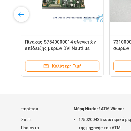
7590000014 πίνακας διεπαφών
Ανταλλακ
Nautilus Monimax CRM μερών
για Hyosu
Hyosung ATM για τον έλεγχο
7000 επι
75900000-14 επιτροπής
73100004
Καλύτερη Τιμή
περίπου
Μέρη Nixdorf ATM Wincor
Σπίτι
1750200435 εσωτερικά μέ
Προϊόντα
της μηχανής του ATM