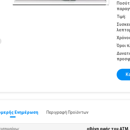
Ποσότ
παραγγ
Τιμή:
Συσκε
λεπτομ
Χρόνο
Όροι 
Δυνατ
προσφ
Κ
μερής Ενημέρωση
Περιγραφή Προϊόντων
πισημαίνω:
οθόνη αφής του ATM
,