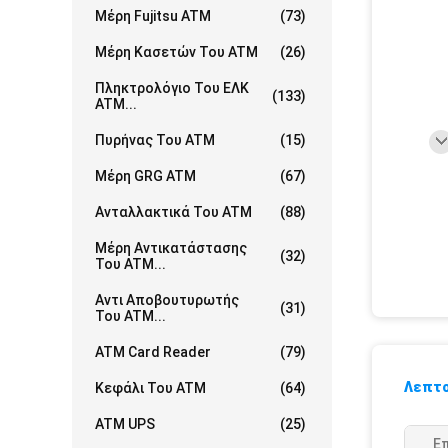
Μέρη Fujitsu ATM
(73)
Μέρη Κασετών Του ATM
(26)
Πληκτρολόγιο Του ΕΛΚ
(133)
ATM...
Πυρήνας Του ATM
(15)
Μέρη GRG ATM
(67)
Ανταλλακτικά Του ATM
(88)
Μέρη Αντικατάστασης
(32)
Του ATM...
Αντι Αποβουτυρωτής
(31)
Του ATM...
ATM Card Reader
(79)
Λεπτο
Κεφάλι Του ATM
(64)
ATM UPS
(25)
Ε