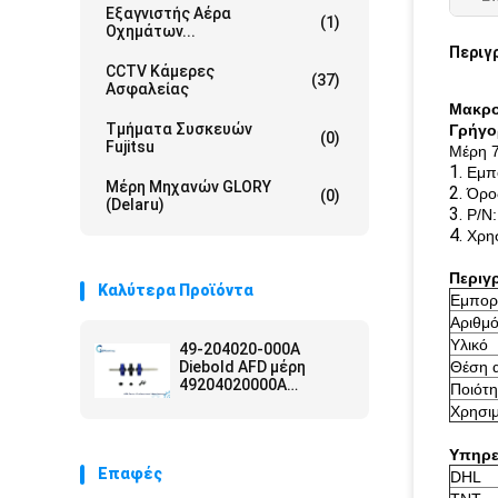
Εξαγνιστής Αέρα
(1)
Οχημάτων...
Περιγ
CCTV Κάμερες
(37)
Ασφαλείας
Μακρο
Τμήματα Συσκευών
Γρήγο
(0)
Fujitsu
Μέρη 7
1.
Εμπ
Μέρη Μηχανών GLORY
2.
Όρο
(0)
(Delaru)
3.
P/N
4.
Χρη
Περιγ
Καλύτερα Προϊόντα
Εμπορ
Αριθμό
Υλικό
49-204020-000A
Diebold AFD μέρη
Θέση 
49204020000A
Ποιότη
μηχανών άξονων ATM
Χρησι
τροφών
ΠΡΩΘΥΠΟΥΡΓΟΎ
Υπηρε
εξαρτήσεις
Επαφές
DHL