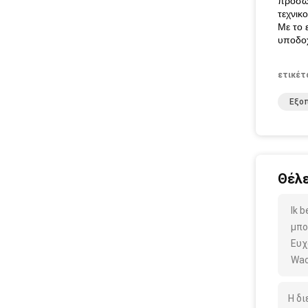
προσω
τεχνικ
Με το 
υποδοχ
ετικέτ
Εξο
Θέλε
Ik 
μπο
Ευχ
Wac