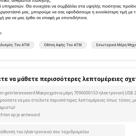
πικό
, άνθρωποι πώλησης,
οί υπηρεσιών. Θα συνεχίσει να συμβάλλει στα υψηλής ποιότητας προϊόντ
εργοστάσιό μας, μπορούμε να σας εφοδιάσουμε η
ευνοϊκότερη τιμή
με 
ή για να μας έρθει σε επαφή με οποτεδήποτε.
α:
πλισμός Του ATM
Οθόνη Αφής Του ATM
Εσωτερικά Μέρη Μηχ
τε να μάθετε περισσότερες λεπτομέρειες σχετ
ben geïnteresseerd Μακροχρόνια μέρη 7090000153 ηλεκτρονική USB 
ρούσατε να μου στείλετε περισσότερες λεπτομέρειες όπως τύπος, μέ
αριστώ!
hten op je antwoord.