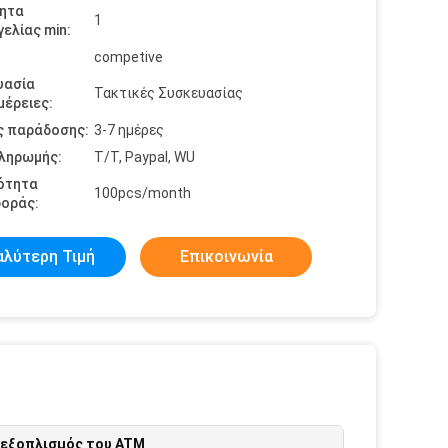
ητα
1
ελίας min:
competive
υασία
Τακτικές Συσκευασίας
έρειες:
ς παράδοσης:
3-7 ημέρες
πληρωμής:
T/T, Paypal, WU
ότητα
100pcs/month
οράς:
αλύτερη Τιμή
Επικοινωνία
εξοπλισμός του ATM