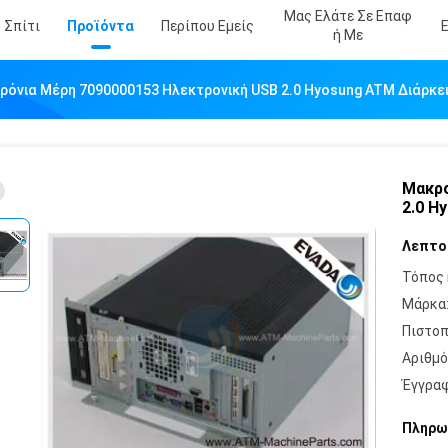
Μας Ελάτε Σε Επαφ
Σπίτι
Προϊόντα
Περίπου Εμείς
Ή Με
όνια Μέρη 7090000153 Ηλεκτρονική USB 2.0 Hyosung ATM Διάρκε
Μακρο
2.0 H
Λεπτο
Τόπος 
Μάρκα
Πιστοπ
Αριθμό
Έγγραφ
Πληρω