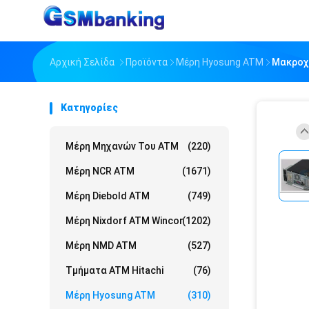
Αρχική Σελίδα
Προϊόντα
Μέρη Hyosung ATM
Μακροχρ
Κατηγορίες
Μέρη Μηχανών Του ATM
(220)
Μέρη NCR ATM
(1671)
Μέρη Diebold ATM
(749)
Μέρη Nixdorf ATM Wincor
(1202)
Μέρη NMD ATM
(527)
Τμήματα ATM Hitachi
(76)
Μέρη Hyosung ATM
(310)