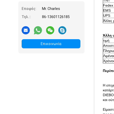
TNT
Fedex 
Επαφές:
Mr. Charles
EMS
UPS
Τηλ.::
86-13601126185
Άλλες 
Άλλη 
τιμή
Επικοινωνία
Αποστ
Πληρω
Λιμένα
Χρόνο
Περίπ
Η επιχ
κατάρ
DIEBO
και ού
Είμασ