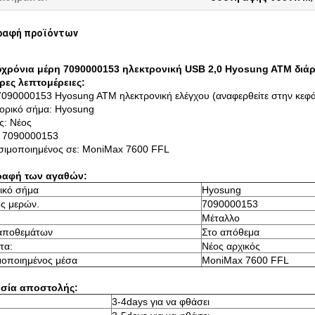
ραφή προϊόντων
χρόνια μέρη 7090000153 ηλεκτρονική USB 2,0 Hyosung ATM διάρ
ρες λεπτομέρειες:
090000153 Hyosung ATM ηλεκτρονική ελέγχου (αναφερθείτε στην κεφ
ορικό σήμα: Hyosung
ς: Νέος
: 7090000153
σιμοποιημένος σε: MoniMax 7600 FFL
ραφή των αγαθών:
ικό σήμα
Hyosung
ς μερών.
7090000153
Μέταλλο
αποθεμάτων
Στο απόθεμα
τα:
Νέος αρχικός
μοποιημένος μέσα
MoniMax 7600 FFL
σία αποστολής:
3-4days για να φθάσει