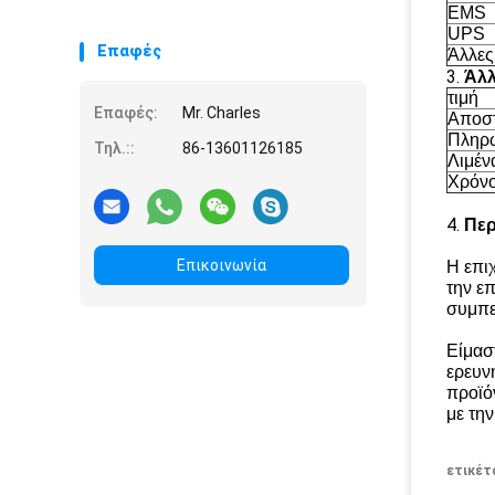
EMS
UPS
Επαφές
Άλλες
3.
Άλλ
τιμή
Επαφές:
Mr. Charles
Αποσ
Πληρ
Τηλ.::
86-13601126185
Λιμέν
Χρόν
4.
Περ
Επικοινωνία
Η επι
την ε
συμπε
Είμασ
ερευν
προϊό
με τη
ετικέτ