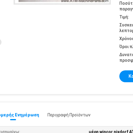
Ποσότ
παραγγ
Τιμή:
Συσκε
λεπτομ
Χρόνο
Όροι 
Δυνατ
προσφ
Κ
μερής Ενημέρωση
Περιγραφή Προϊόντων
πισημαίνω:
μέρη wincor nixdorf 