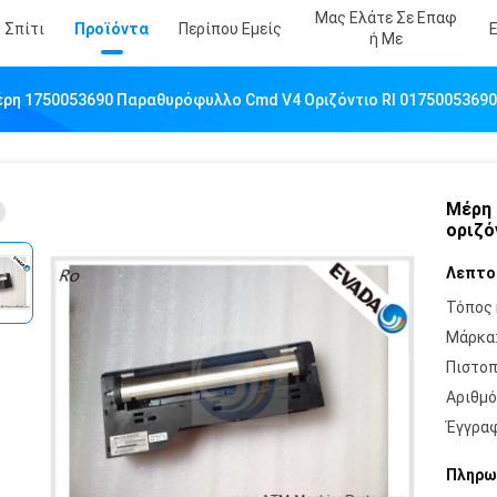
Μας Ελάτε Σε Επαφ
Σπίτι
Προϊόντα
Περίπου Εμείς
Ή Με
ρη 1750053690 Παραθυρόφυλλο Cmd V4 Οριζόντιο Rl 01750053690 
Μέρη 
οριζό
Λεπτο
Τόπος 
Μάρκα
Πιστοπ
Αριθμό
Έγγραφ
Πληρω