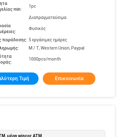
ητα
1pc
ελίας min:
Διαπραγματεύσιμα
υασία
Φυσικός
έρειες:
ς παράδοσης:
5 εργάσιμες ημέρες
πληρωμής:
Μ / Τ, Western Union, Paypal
ότητα
1000pcs/month
οράς:
αλύτερη Τιμή
Επικοινωνία
ATM
,
μέρη wincor ATM