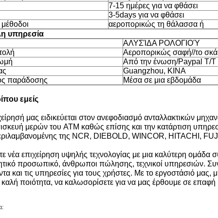
7-15 ημέρες για να φθάσει
3-5days για να φθάσει
 μέθοδοι
αεροπορικώς τη θάλασσα ή
η υπηρεσία
ΑΛΥΣΊΔΑ ΡΟΛΟΓΙΟΎ
τολή
Αεροπορικώς σαφή//το σκ
ωμή
Από την ένωση/Paypal T/T 
ας
Guangzhou, ΚΙΝΑ
ος παράδοσης
Μέσα σε μια εβδομάδα
ίπου εμείς
χείρησή μας ειδικεύεται στον ανεφοδιασμό ανταλλακτικών μηχα
πισκευή μερών του ATM καθώς επίσης και την κατάρτιση υπηρ
ριλαμβανομένης της NCR, DIEBOLD, WINCOR, HITACHI, FUJI
τε νέα επιχείρηση υψηλής τεχνολογίας με μια καλύτερη ομάδα
ητικό προσωπικό, άνθρωποι πώλησης, τεχνικοί υπηρεσιών. Συν
ντα και τις υπηρεσίες για τους χρήστες. Με το εργοστάσιό μας,
ν καλή ποιότητα, να καλωσορίσετε για να μας έρθουμε σε επαφή
α: