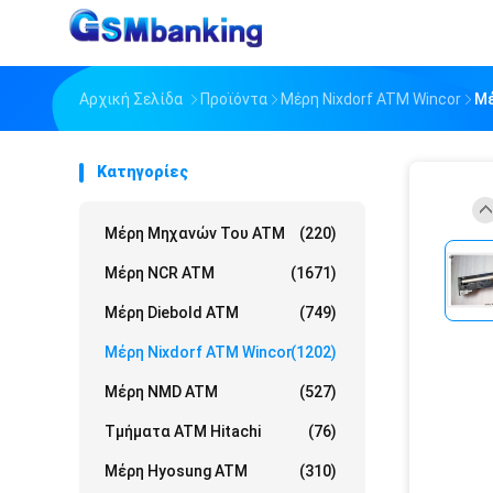
Αρχική Σελίδα
Προϊόντα
Μέρη Nixdorf ATM Wincor
Μέ
Κατηγορίες
Μέρη Μηχανών Του ATM
(220)
Μέρη NCR ATM
(1671)
Μέρη Diebold ATM
(749)
Μέρη Nixdorf ATM Wincor
(1202)
Μέρη NMD ATM
(527)
Τμήματα ATM Hitachi
(76)
Μέρη Hyosung ATM
(310)