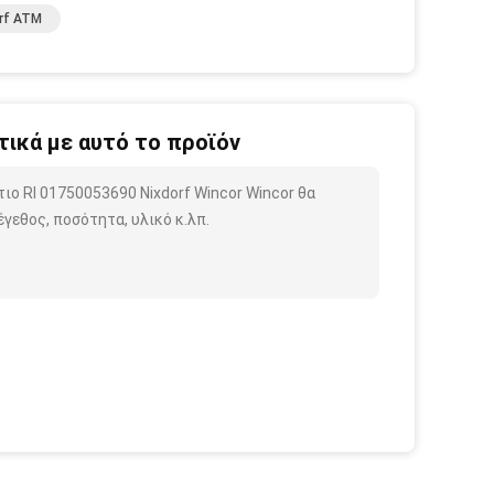
rf ATM
ικά με αυτό το προϊόν
ο Rl 01750053690 Nixdorf Wincor Wincor θα
γεθος, ποσότητα, υλικό κ.λπ.