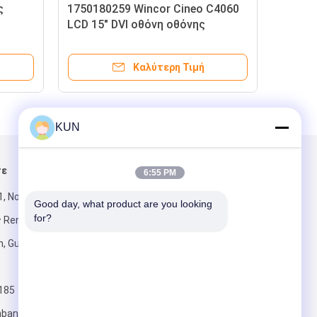
01750231462 Wincor Nixdorf
01750212
Cineo C4040 Transfer Unit Safe 2
RM3 Reel 
Crs ATS ATM Machine Parts
Diebold N
Καλύτερη Τιμή
KUN
τε
Στείλτε μας μήνυμα
6:55 PM
, Νο 555,
Good day, what product are you looking 
for?
 Renmin,
n, Guangzhou,
185
Στείλετε
bankinggroup.com