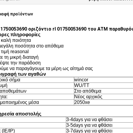
ραφή προϊόντων
1750053690 οριζόντιο rl 01750053690 του ATM παραθυρό
ορες πληροφορίες
ν καλή ποιότητα
 μεγάλη ποσότητα στο απόθεμα
 τιμή reasonal
τε τη μικρή διαταγή
έψτε την παράδοση
ύμε να παραγάγουμε τα μέρη ως αίτημά σας
ιγραφή των αγαθών
ικό σήμα
wincor
ωμή
WU/TT
 αποθεμάτων
Στο απόθεμα
ητα:
Νέος αρχικός
μοποιημένος μέσα
2050xe
ρεσία αποστολής
3-4days για να φθάσει
3-5days για να φθάσει
(IE/IP)
3-7days για να φθάσει