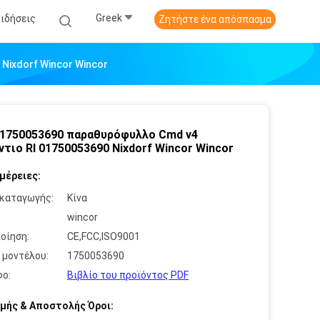
Greek
Ειδήσεις
Ζητήστε ένα απόσπασμα
Nixdorf Wincor Wincor
1750053690 παραθυρόφυλλο Cmd v4
ντιο Rl 01750053690 Nixdorf Wincor Wincor
μέρειες:
καταγωγής:
Κίνα
:
wincor
οίηση:
CE,FCC,ISO9001
 μοντέλου:
1750053690
ο:
Βιβλίο του προϊόντος PDF
μής & Αποστολής Όροι: