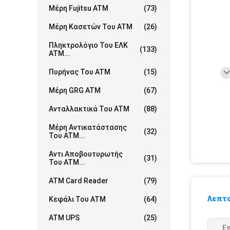
Μέρη Fujitsu ATM
(73)
Μέρη Κασετών Του ATM
(26)
Πληκτρολόγιο Του ΕΛΚ
(133)
ATM...
Πυρήνας Του ATM
(15)
Μέρη GRG ATM
(67)
Ανταλλακτικά Του ATM
(88)
Μέρη Αντικατάστασης
(32)
Του ATM...
Αντι Αποβουτυρωτής
(31)
Του ATM...
ATM Card Reader
(79)
Λεπτο
Κεφάλι Του ATM
(64)
ATM UPS
(25)
Ε