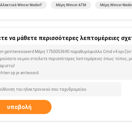
λλακτικά Wincor Nixdorf
Μέρη Wincor ATM
Μέρη Wincor Nixdo
τε να μάθετε περισσότερες λεπτομέρειες σχετ
ben geïnteresseerd Μέρη 1750053690 παραθυρόφυλλο Cmd v4 οριζόντι
ρούσατε να μου στείλετε περισσότερες λεπτομέρειες όπως τύπος, μέ
αριστώ!
hten op je antwoord.
υποβολή