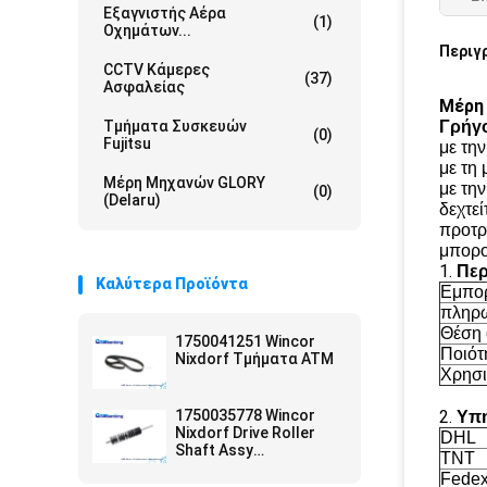
Εξαγνιστής Αέρα
(1)
Οχημάτων...
Περιγ
CCTV Κάμερες
(37)
Ασφαλείας
Μέρη 
Τμήματα Συσκευών
Γρήγ
(0)
Fujitsu
με τη
με τη
Μέρη Μηχανών GLORY
με την
(0)
(Delaru)
δεχτεί
προτρ
μπορο
1.
Περ
Καλύτερα Προϊόντα
Εμπορ
πληρ
Θέση
1750041251 Wincor
Ποιότ
Nixdorf Τμήματα ATM
Χρησι
1750035778 Wincor
2.
Υπη
Nixdorf Drive Roller
DHL
Shaft Assy
TNT
01750035778 ATM
Fedex 
Μέρη