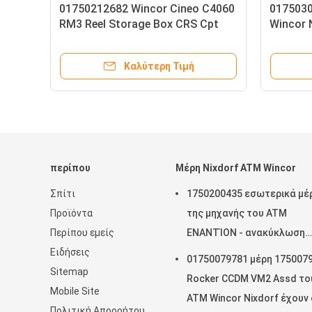
Wincor Nixdorf BA82Touch Screen
WINCOR NIXD
Pos Κεφαλαία οθόνη με υψηλής
BAT2R-3 Τμήμ
ποιότητας
οθόνης
Καλύτερη Τιμή
Κ
περίπου
Μέρη Nixdorf ATM Wincor
Σπίτι
1750200435 εσωτερικά μέ
Προϊόντα
της μηχανής του ATM
Περίπου εμείς
ΕΝΑΝΤΊΟΝ - ανακύκλωση
Ειδήσεις
ενότητας για Cineo 4060
01750079781 μέρη 175007
Sitemap
Rocker CCDM VM2 Assd το
Mobile Site
ATM Wincor Nixdorf έχουν
Πολιτική Απορρήτου