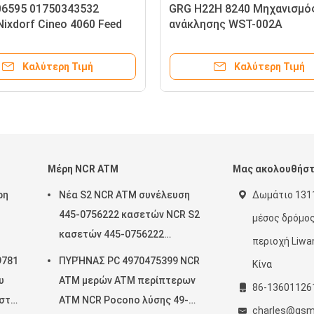
ORF TOUCHSCREEN
1750292778 01750292778 Wincor
ατα ΑΤΜ με οθόνη
Nixdorf 15 Openframe High Bright
Display LCD Ανταλλακτικά
μηχανημάτων ΑΤΜ
αλύτερη Τιμή
Καλύτερη Τιμή
Μέρη NCR ATM
Μας ακολουθήσ
ρη
Νέα S2 NCR ATM συνέλευση
Δωμάτιο 1311
445-0756222 κασετών NCR S2
μέσος δρόμος
κασετών 445-0756222
περιοχή Liwa
μηχανών 100%
9781
ΠΥΡΉΝΑΣ PC 4970475399 NCR
Κίνα
υ
ATM μερών ATM περίπτερων
86-13601126
 στο
ATM NCR Pocono λύσης 49-
charles@gsm