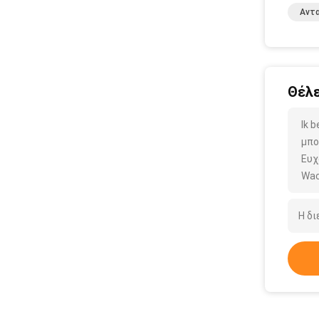
Αντα
Θέλε
Ik 
μπο
Ευχ
Wac