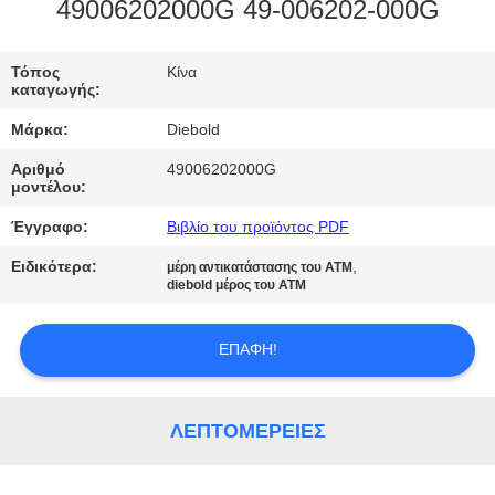
ΈΛΕΓΧΟΣ
49006202000G 49-006202-000G
ΜΑΣ
Τόπος
Κίνα
καταγωγής:
ΕΛΆΤΕ
Μάρκα:
Diebold
ΣΕ
Αριθμό
49006202000G
ΕΠΑΦΉ
μοντέλου:
ΜΕ
Έγγραφο:
Βιβλίο του προϊόντος PDF
Ειδικότερα:
,
μέρη αντικατάστασης του ATM
ΕΙΔΉΣΕΙΣ
diebold μέρος του ATM
ΕΠΑΦΉ!
ΖΗΤΉΣΤΕ
ΈΝΑ
ΑΠΌΣΠΑΣΜΑ
ΛΕΠΤΟΜΈΡΕΙΕΣ