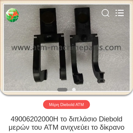
2026
GSM
International
Trade
Co.,Ltd..
All
Rights
Reserved.
ΣΠΊΤΙ
ΠΡΟΪΌΝΤΑ
ΠΕΡΊΠΟΥ
ΕΜΕΊΣ
ΓΎΡΟΣ
ΕΡΓΟΣΤΑΣΊΩΝ
Μέρη Diebold ATM
49006202000H το διπλάσιο Diebold
ΠΟΙΟΤΙΚΌΣ
μερών του ATM ανιχνεύει το δίκρανο