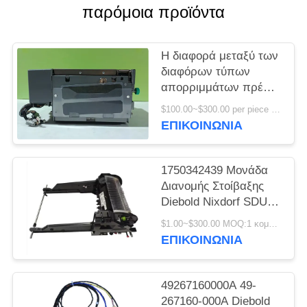
SITEMAP
παρόμοια προϊόντα
PRIVACY
Η διαφορά μεταξύ των
POLICY
διαφόρων τύπων
απορριμμάτων πρέπει
να υπολογίζεται
$100.00~$300.00 per piece MOQ:1
σύμφωνα με το σημείο
ΕΠΙΚΟΙΝΩΝΊΑ
3.4.
1750342439 Μονάδα
Διανομής Στοίβαξης
Diebold Nixdorf SDU
FL RL V6A
$1.00~$300.00 MOQ:1 κομμάτι
DN200/250/450 ATM
ΕΠΙΚΟΙΝΩΝΊΑ
49267160000A 49-
267160-000A Diebold