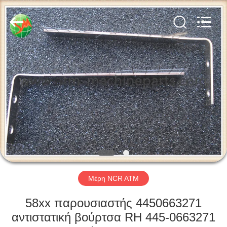
2026
GSM
International
Trade
Co.,Ltd..
All
Rights
Reserved.
ΣΠΊΤΙ
ΠΡΟΪΌΝΤΑ
ΠΕΡΊΠΟΥ
ΕΜΕΊΣ
ΓΎΡΟΣ
ΕΡΓΟΣΤΑΣΊΩΝ
Μέρη NCR ATM
58xx παρουσιαστής 4450663271
ΠΟΙΟΤΙΚΌΣ
αντιστατική βούρτσα RH 445-0663271