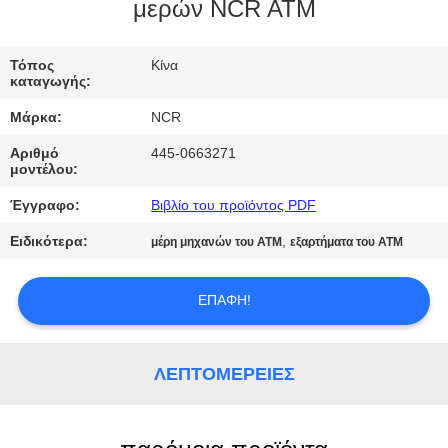
ΈΛΕΓΧΟΣ
μερών NCR ATM
ΜΑΣ
Τόπος
Κίνα
καταγωγής:
ΕΛΆΤΕ
Μάρκα:
NCR
ΣΕ
Αριθμό
445-0663271
ΕΠΑΦΉ
μοντέλου:
ΜΕ
Έγγραφο:
Βιβλίο του προϊόντος PDF
Ειδικότερα:
,
μέρη μηχανών του ATM
εξαρτήματα του ATM
ΕΙΔΉΣΕΙΣ
ΕΠΑΦΉ!
ΖΗΤΉΣΤΕ
ΈΝΑ
ΛΕΠΤΟΜΈΡΕΙΕΣ
ΑΠΌΣΠΑΣΜΑ