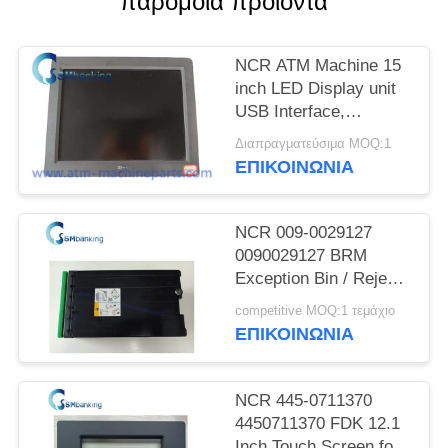
παρόμοια προϊόντα
SITEMAP
NCR ATM Machine 15
PRIVACY
inch LED Display unit
POLICY
USB Interface,
SN:5943-5100-9090;
Διαπραγματεύσιμα MOQ:1
Power rating 12V-
ΕΠΙΚΟΙΝΩΝΊΑ
-,2.0A
NCR 009-0029127
0090029127 BRM
Exception Bin / Reject
Cassette
competitive MOQ:1 τεμάχιο
ΕΠΙΚΟΙΝΩΝΊΑ
NCR 445-0711370
4450711370 FDK 12.1
Inch Touch Screen for